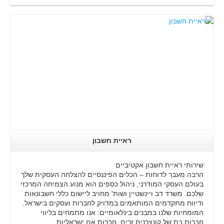
קרא עוד..
ראיית חשבון
שירותי ראיית חשבון אקטיביים
הרבה מעבר לדוחות – הכלים הפיננסיים להצלחה העסקית שלך
בעולם העסקי המודרני, ניהול כספים הוא מנוע הצמיחה המרכזי
שלכם. משרד דב ויינשטיין ושות' מחויב ליישום כללי חשבונאות
ודיווח מתקדמים המותאמים במדויק לחברות ועסקים בישראל.
המומחיות שלנו במבנים בינלאומיים: אנו מתמחים בליווי
חברות בת של קונצרנים זרים, חברות אם ישראליות …