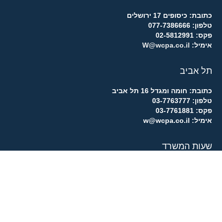
כתובת: כיסופים 17 ירושלים
טלפון: 077-7386666
פקס: 02-5812991
אימיל:
W@wcpa.co.il
תל אביב
כתובת: חומה ומגדל 16 תל אביב
טלפון: 03-7763777
פקס: 03-7761881
אימיל: w@wcpa.co.il
שעות המשרד
ראשון – חמישי:
07:30 – 18:00
שישי:
09:00 – 12:30
שבת:
סגור
קריירה אצל רו”ח דב ויינשטיין ושות’