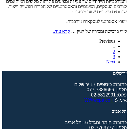
והמורכבויות הייחודיים של ענף זה ומציעים פתרונות מקיפים המותאמים
לצרכים העסקיים, הפיננסיים והאסטרטגיים של חברות תעשייה וייצור.
שירותים עיקריים שאנו מציעים:
ייעוץ אסטרטגי לעסקאות מורכבות:
ליווי ברכישה ומכירה של קניין …
קרא עוד..
Previous
1
2
3
Next
ירושלים
כתובת: כיסופים 17 ירושלים
טלפון: 077-7386666
פקס: 02-5812991
אימיל:
W@wcpa.co.il
תל אביב
כתובת: חומה ומגדל 16 תל אביב
טלפון: 03-7763777