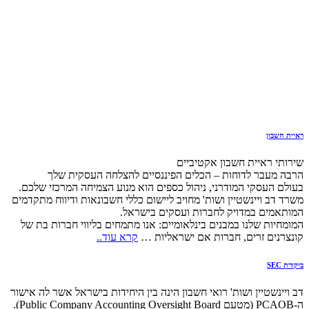
ראיית חשבון
שירותי ראיית חשבון אקטיביים
הרבה מעבר לדוחות – הכלים הפיננסיים להצלחה העסקית שלך
בעולם העסקי המודרני, ניהול כספים הוא מנוע הצמיחה המרכזי שלכם.
משרד דב ויינשטיין ושות' מחויב ליישום כללי חשבונאות ודיווח מתקדמים
המותאמים במדויק לחברות ועסקים בישראל.
המומחיות שלנו במבנים בינלאומיים: אנו מתמחים בליווי חברות בת של
קונצרנים זרים, חברות אם ישראליות …
קרא עוד..
ביקורת SEC
דב ויינשטיין ושות' רואי חשבון הינה בין היחידות בישראל אשר לה אישור
ה-PCAOB (מטעם Public Company Accounting Oversight Board).