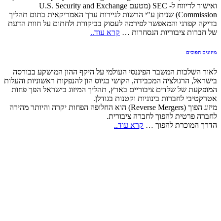
ואישור לדיווח ל- SEC (מטעם U.S. Security and Exchange
Commission) שניתן ע"י הרשות לניירות ערך האמריקאית בתום תהליך
בדיקה קפדני והמאפשר לפירמה לעסוק בביקורת ולחתום על חוות הדעת
של חברות ציבוריות הנסחרות …
קרא עוד..
מיזוגים הפוכים
לאור השלכות המשבר הפיננסי העולמי על היקף ההון המושקע בבורסה
בישראל, הרגולציה המכבידה, הקושי בגיוס הון להנפקות ראשוניות והעלות
המופקעת של שלדים ציבוריים בארץ, תהליך המיזוג בישראל הפך פחות
אטרקטיבי לחברות בינוניות וקטנות בגודלן.
מיזוג הפוך (Reverse Mergers) הוא החלופה הפחות יקרה והיותר מהירה
לחברה פרטית להפוך לחברה ציבורית.
הדרך המוכרת להפוך …
קרא עוד..