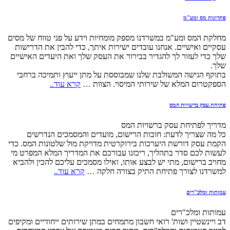
פתרונות מס ומע"מ
מחלקת המס ומע"מ במשרדנו מספק מומחיות וידע על פני טווח של מסים
עסקיים ואישיים. אנחנו עובדים ישירות איתך, כדי להבין את הדרישות
שלך כדי לעזור לך להגדיר בבירור את העסק שלך ואת היעדים האישיים
שלך.
בתוקף הגישה המשולבת שלנו שמבוססת על מתן ייעוץ ותמיכה ברחבי
הספקטרום המלא של שירותי המיסוי. הצוות …
קרא עוד..
פתיחת עסק ברשויות המס
מדריך לפתיחת עסק ברשויות המס
כל מה שצריך לדעת: חובות הרישום, מועדים והמסמכים הנדרשים
הקמת עסק דורשת היערכות בירוקרטית מדויקת מול שלטונות המס. כדי
לעשות לכם סדר בתהליך, ריכזנו עבורכם את המדריך המלא המפרט מי
מחויב ברישום, מתי יש לבצע אותו, ואילו מסמכים עליכם להכין ולהביא
למשרדנו לצורך פתיחת התיק בצורה חלקה …
קרא עוד..
עמותות ומלכ"רים
עמותות ומלכ"רים
דב ויינשטיין ושות' רואי חשבון מתמחים במתן שירותים ייחודיים ומקיפים