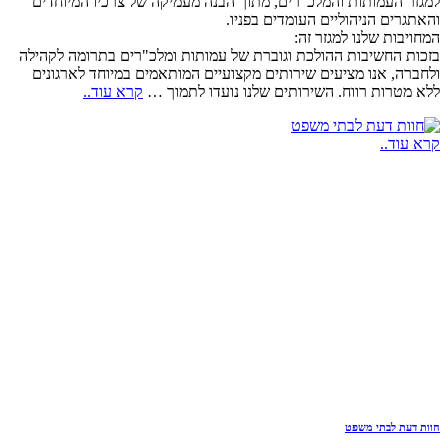
למגזר העמותות והמלכ"רים, מתוך הבנה מעמיקה של צרכיו המיוחדים
והאתגרים הניהוליים העומדים בפניו.
המחויבות שלנו למגזר זה:
בזכות החשיבות ההולכת וגוברת של עמותות ומלכ"רים בתרומה לקהילה
ולחברה, אנו מציעים שירותים מקצועיים המותאמים במיוחד לארגונים
ללא מטרות רווח. השירותים שלנו נועדו לתמוך …
קרא עוד..
קרא עוד..
חוות דעת לבתי משפט