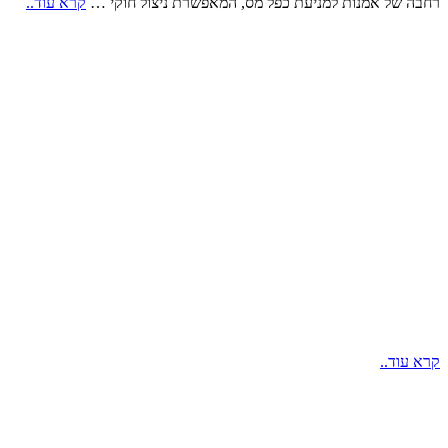
רחבה של אמנות למניעת כפל מס, המאפשרת ניצול חוקי …
קרא עוד..
קרא עוד..