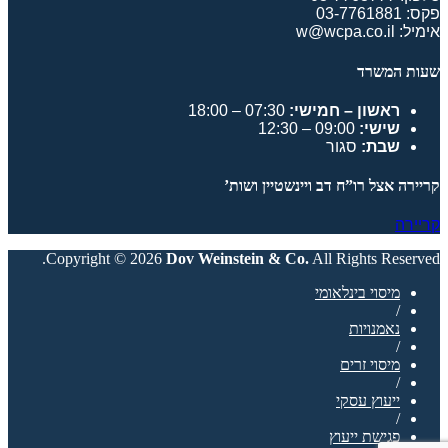
פקס: 03-7761881
אימיל: w@wcpa.co.il
שעות המשרד
ראשון – חמישי:
07:30 – 18:00
שישי:
09:00 – 12:30
שבת:
סגור
קריירה אצל רו”ח דב ויינשטיין ושות’
קריירה
Copyright © 2026
Dov Weinstein & Co.
All Rights Reserved.
מיסוי בינלאומי
/
נאמנויות
/
מיסוי זרים
/
ייעוץ עסקי
/
פגישת ייעוץ