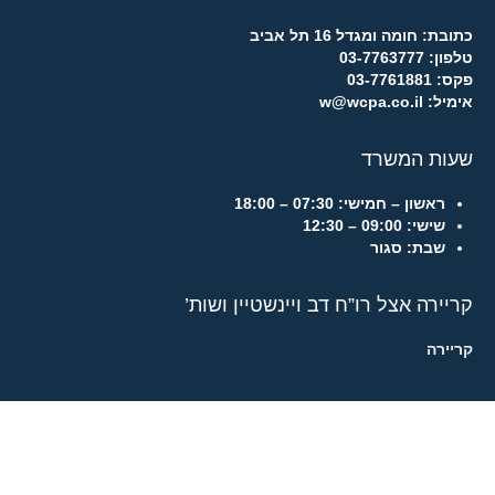
כתובת: חומה ומגדל 16 תל אביב
טלפון: 03-7763777
פקס: 03-7761881
אימיל: w@wcpa.co.il
שעות המשרד
ראשון – חמישי:
07:30 – 18:00
שישי:
09:00 – 12:30
שבת:
סגור
קריירה אצל רו”ח דב ויינשטיין ושות’
קריירה
Copyright © 2026
Dov Weinstein & Co.
All Rights Reserved.
מיסוי בינלאומי
/
נאמנויות
/
מיסוי זרים
/
ייעוץ עסקי
/
פגישת ייעוץ
/
הצהרת נגישות