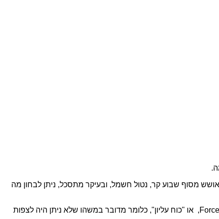
ה.
שש מסוף שבוע קר, נטול חשמל, ובעיקר מתסכל, ניתן לבחון מה
מפגע מזג אויר בניגוד למצב בטחוני, פשיטת רגל מעסיק או סגירה זמנית של מקום העבודה עקב החלטת מעסיק, מהווה אקט של Force majeure, או "כוח עליון", כלומר מדובר במשהו שלא ניתן היה לצפות