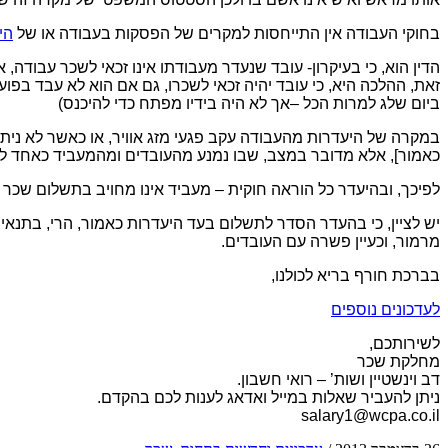
בחוקי העבודה אין התייחסות למקרים של הפסקות בעבודה או של
הי
הדין הוא, כי בעיקרון- עובד שנעדר מעבודתו אינו זכאי לשכר עבודה, 
זאת, ההלכה היא, כי עובד יהיה זכאי לשכרו, גם אם הוא לא עבד בפועל
ביום שלג למרות הכל –אך לא היה בידיו מפתח כדי להיכנס)
במקרה של היעדרות מהעבודה עקב פגעי מזג אוויר, או כאשר לא ניתן
כאמור], אלא מדובר במצב, שבו נמנע מהעובדים ומהמעביד כאחד להגי
לפיכך, ובהיעדר כל הוראה חוקית – מעביד אינו מחויב בתשלום שכר ע
יש לציין, כי בהעדר הסדר לתשלום בעד היעדרות כאמור, הרי, בתנאי
מרמור, וכעיין פשרה עם העובדים.
בברכת חורף בריא לכולנו,
לעדכונים נוספים
לשירותכם,
מחלקת שכר
דב וינשטיין ושות’ – רואי חשבון.
ניתן להעביר שאלות במייל ואדאג לענות לכם בהקדם.
salary1@wcpa.co.il