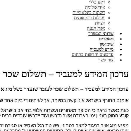
רקע כללי
אידיאולוגיה
רשתות בינלאומיות
פעילות בינלאומית
הצוות
מפת הגעה
שרותי המשרד
מאמרים
שימושון
מידע למעסיק
עדכונים וחדשות בתחום
צור קשר
עדכון המידע למעביד – תשלום שכר ל
עדכון המידע למעביד – תשלום שכר לעובד שנעדר בשל מזג אוו
אומנם החורף בישראל אינו קשה במיוחד, אך לעיתים די ביום אחד ש
כעת כאשר נראה כי הסופה מאחורינו ועשרות אלפי בתי אב בישראל 
קובע החוק בעניין ימי העבודה אשר נדרשו ועוד יידרשו עובדים רבים
אותו מראש ואיש אינו אשם בו ולכן הסטטוס המשפטי של מקרה זה ש