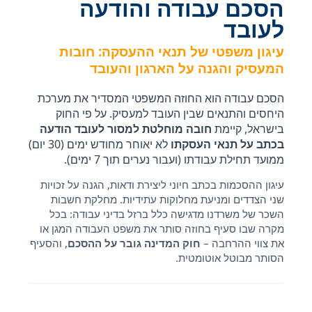
הסכם עבודה והודעה
לעובד
עיגון משפטי של תנאי ההעסקה: חובות
המעסיק והגנה על הארגון והעובד
הסכם עבודה הוא החוזה המשפטי המסדיר את מערכת
היחסים והתנאים שבין העובד למעסיק. על פי החוק
בישראל, קיימת
חובה מוחלטת למסור לעובד הודעה
בכתב על תנאי העסקתו
לא יאוחר מחודש ימים (30 יום)
ממועד תחילת עבודתו (ועבור נערים תוך 7 ימים).
עיגון ההסכמות בכתב חיוני ליצירת ודאות, הגנה על זכויות
שני הצדדים ומניעת מחלוקות עתידיות. מחלקת חשבות
השכר של משרדנו מדגישה כלל ברזל בדיני עבודה: בכל
מקרה שבו סעיף בחוזה סותר את משפט העבודה המגן או
את צווי ההרחבה –
חוק המדינה גובר על ההסכם
, והסעיף
הסותר מבוטל אוטומטית.