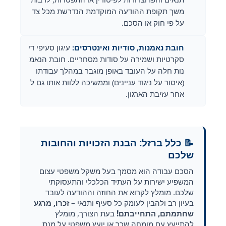
משך תקופת ההודעה המוקדמת הנדרשת מכל צד
על פי חוק או הסכם.
חובת נאמנות, סודיות ואינטרסים:
עיגון סעיפי די
סקרטיות ושמירה על סודות מסחריים. חובת הנאמ
נות חלה על העובד באופן מוגבר במהלך עבודתו
(איסור על ניגוד עניינים) וממשיכה ללוות אותו גם ל
אחר עזיבת הארגון.
📝 כלל ברזל: הבנת הזכויות והחובות
שלכם
הסכם עבודה הוא מסמך בעל משקל משפטי עצום
המשפיע ישירות על העתיד הכלכלי והתעסוקתי
שלכם. מומלץ לקרוא את החוזה וההודעה לעובד
בעיון רב ולהבין לעומק כל סעיף ותנאי –
זכרו, מרגע
שחתמתם, התחייבתם!
בעת הצורך, מומלץ
להתייעץ עם מומחה שכר או יועץ משפטי על מנת