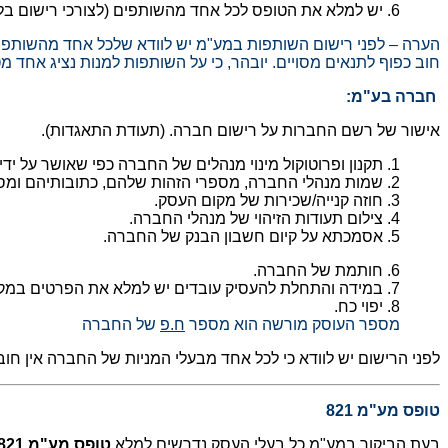
6. יש למלא את הטופס לכל אחד מהשותפים (לצורכי רישום בלבד –אין דיווחים ) ולשותפות.
הערה – לפני רישום השותפות במע"מ יש לוודא שלכל אחד מהשותפים
חוב כפוף לתנאים מסויים. יובהר, כי על השותפות למנות נציג אחד
חברה בע"מ
:
אישור של רשם החברות על רישום חברה. (תעודת התאגדות).
1. תקנון ופרוטוקול מינוי מנהלים של החברה כפי שאושר על ידי רשם החברות.
2. שמות מנהלי החברה, מספרי הזהות שלהם, כתובותיהם ומספרי הטלפון שלהם.
3. חוזה קנייה/שכירות של מקום העסק.
4. צילום תעודות הזיהוי של מנהלי החברה.
5. אסמכתא על קיום חשבון הבנק של החברה.
6. חותמת של החברה.
7. במידה והתחלת להעסיק עובדים יש למלא את הפרטים במקום המיועד לכך בטופס
8. יפוי כח.
מספר העוסק מורשה הוא מספר
ח.פ
של החברה
לפני הרישום יש לוודא כי לכל אחד מבעלי המניות של החברה אין 
טופס מע"מ 821
בעת הביקור במע"מ כל בעלי העסק נדרשים למלא
טופס מע"מ ‎821