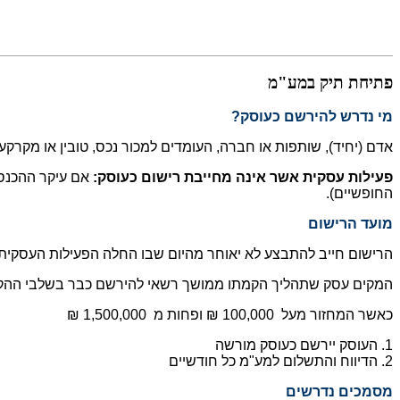
פתיחת תיק במע"מ
מי נדרש להירשם כעוסק
?
אדם (יחיד), שותפות או חברה, העומדים למכור נכס, טובין או מקרק
פעילות עסקית אשר אינה מחייבת רישום כעוסק:
אם עיקר ההכנסו
החופשיים). ​
מועד הרישום
הרישום חייב להתבצע לא יאוחר מהיום שבו החלה הפעילות העסקית.
המקים עסק שתהליך הקמתו ממושך רשאי להירשם כבר בשלבי ההקמה, 
כאשר המחזור מעל 100,000 ₪ ופחות מ 1,500,000 ₪
1. העוסק יירשם כעוסק מורשה
2. הדיווח והתשלום למע"מ כל חודשיים
מסמכים נדרשים