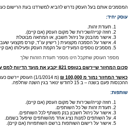
המסמכים אותם בעל העסק נדרש להביא למשרדנו בעת הרישום כעו
עוסק יחיד
:
1. תעודת זהות.
2. חוזה קנייה/שכירות של מקום העסק (אם קיים).
3. אישור מהבנק על ניהול חשבון, או המחאה מבוטלת
4. אישור על הסמכה מקצועית ( רישיון עו"ד, קורס מקצועי שעברת וכו').
5. מסמכים נוספים המעידים על הקמת העסק ופעילותו (אם קיים).
מספר העוסק שתקבל הינו מספר תעודת הזהות שלך
סכום המחזור שיירשם בטופס 821 יקבע את מועד הדיווח למס ערך מוסף
כאשר המחזור נמוך מ 100,000 ₪
(מ 1/1/2014) העוסק
ההכנסות פעם בשנה – ב 15 לחודש ינואר בגין השנה שחלפה.
שותפות
:
1. חוזה קנייה/שכירות של מקום העסק (אם קיים).
2. תעודת זהות של כל השותפים.
3. אישור על ניהול חשבון בנק משותף לכל השותפים.
4. על השותפים למנות נציג אחד מהשותפים שיפעל בשמם.
5. אישור על רישום השותפות ברשם השותפויות (אם קיים).