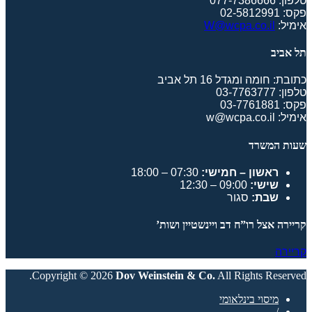
טלפון: 077-7386666
פקס: 02-5812991
אימיל:
W@wcpa.co.il
תל אביב
כתובת: חומה ומגדל 16 תל אביב
טלפון: 03-7763777
פקס: 03-7761881
אימיל: w@wcpa.co.il
שעות המשרד
ראשון – חמישי:
07:30 – 18:00
שישי:
09:00 – 12:30
שבת:
סגור
קריירה אצל רו”ח דב ויינשטיין ושות’
קריירה
Copyright © 2026
Dov Weinstein & Co.
All Rights Reserved.
מיסוי בינלאומי
/