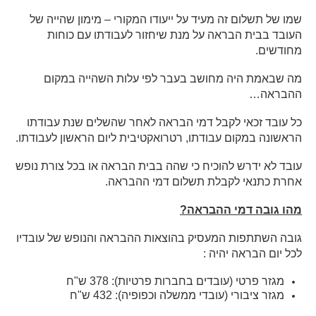
שמו של תשלום זה מעיד על ייעודו המקורי – מימון שהייה של
העובד בבית הבראה על מנת שיחזור לעבודתו עם כוחות
מחודשים.
מה שבאמת היה מחושב בעבר לפי עלות השהייה במקום
ההבראה…
כל עובד זכאי לקבל דמי הבראה לאחר שהשלים שנת עבודתו
הראשונה במקום עבודתו, רטרואקטיבית ליום הראשון לעבודתו.
עובד לא ידרש להוכיח כי שהה בבית הבראה או בכל צורת נופש
אחרת כתנאי לקבלת תשלום דמי ההבראה.
מהו גובה דמי ההבראה?
גובה השתתפות המעסיק בהוצאות ההבראה והנופש של עובדיו
לכל יום הבראה יהיה :
מגזר פרטי (עובדים בחברות פרטיות): 378 ש"ח
מגזר ציבורי (עובדי ממשלה וכפופיה): 432 ש"ח