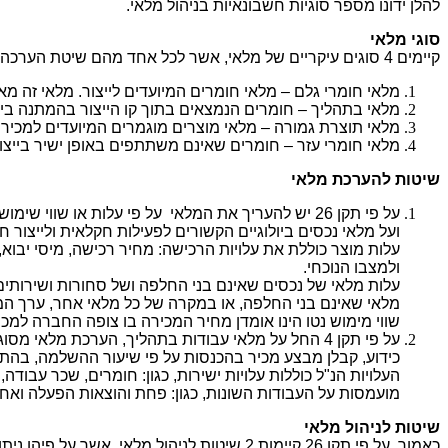
להלן ידונו מספר סוגיות חשבונאיות בניהול מלאי.
סוגי מלאי
קיימים 4 סוגים עיקריים של מלאי, אשר לכל אחד מהם שיטת הערכה שונה ושיטת הצגה שונה, בהתאם לתקני החשבונאות.
מלאי חומרי גלם – מלאי חומרים המיועדים לייצור. מלאי זה מאפש
מלאי בתהליך – חומרים הנמצאים בתוך קו הייצור בהמתנה בין 
מלאי תוצרת גמורה – מלאי מוצרים מוגמרים המיועדים למכיר
מלאי חומרי עזר – חומרים שאינם משתתפים באופן ישיר בייצו
שיטות להערכת מלאי
ועל מלאי נכסים ביולוגיים הקשורים לפעילות חקלאית ולייצור 
עלות מוצר כוללת את עלויות הרכישה: מחיר רכישה, מיסי יבוא
ולמצבו הנוכחי.
עלות מלאי של נכסים שאינם בני החלפה ושל סחורות ושירותים ש
מלאי שאינם בני החלפה, או במקרה של כל מלאי אחר, ערך המל
שווי מימוש נטו הינו אומדן מחיר המכירה בו צופה החברה למכו
על פי תקן 4 החל על מלאי עבודות בתהליך, הערכת מלאי מסוג זה תבוצע על פי העלות של אותו חלק מן העבודה אשר טרם הוכר כהכנסה.
כידוע, קבלן מבצע מכיר בהכנסות על פי שיעור ההשלמה, בהתא
העלויות הנ"ל כוללות עלויות ישירות, כגון: חומרים, שכר עבוד
מועמסות על העבודות השונות, כגון: פחת והוצאות הפעלה ואחזק
שיטות לניהול מלאי
כאמור, על פי תקן 26 קיימות 2 שיטות לניהול מלאי, אשר על פיהן ניתן להעריך את עלות המלאי: