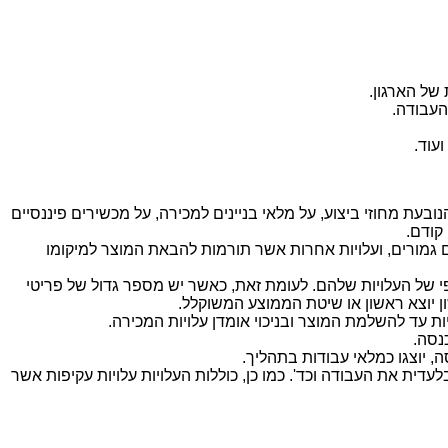
 של הארגון.
העבודה.
עוד.
נמוך. יש לשים לב כי תקן 26 אינו חל על מלאי עבודות בתהליך הנובעת מחוזי ביצוע, על מלאי בניינים למכירה, על מכשירים פיננסיים
קודם.
ם גמורים, ועלויות אחרות אשר תורמות להבאת המוצר למיקומו
יפי של העלויות שלהם. לעומת זאת, כאשר יש מספר גדול של פריטי
 יוצא ראשון או שיטת הממוצע המשוקלל.
ת עד להשלמת המוצר ובניכוי אומדן עלויות המכירה.
 יוצגו כמלאי עבודות בתהליך.
עדית את העבודה וכד'. כמו כן, כוללות העלויות עלויות עקיפות אשר