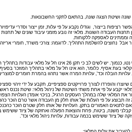
ר רציפות בייצור, וגודלו נקבע על פי עלות, זמן ייצור וסדרי עדיפויות
תחנות העבודה השונות. מלאי זה נובע מזמני עיבוד שונים של תחנות 
ה וממתינים לאספקה ללקוחות.
ר אבל נחוצים להשלמת התהליך. לדוגמה: צורכי משרד, חומרי אריזה ו
על פי תקן 26 יש להעריך את המלאי על פי עלות או שווי שימוש נטו, כ
חקלאי בעת אסיף. כלומר, הוא אינו חל על מלאי בתהליך המוזכר בסעיף 
, עלויות הובלה וכד', עלויות המרה אשר נתהוו בהמרת חומרים למוצרי
יוצרו והופרדו לצורך פרוייקטים ספציפיים, תקבע על ידי זיהוי ספצ
אי יקבע על פי אחת משתי השיטות של ניהול מלאי: שיטת נכנס ראשון
ר את המלאי שלה במהלך העסקים הרגיל, בניכוי אומדן העלויות הצפויו
ם לתנאים האמורים בתקן. העלויות של אותו חלק שטרם הוכר כהכנסה,
ה, קבלני משנה, ביטוח, פחת והוצאות הפעלה ואחזקה של ציוד ששימש בל
ה של ציוד ששימש בכמה עבודות, עלויות ניהול מלאי וכד'.