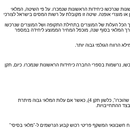
ת היחידות הראשונות שנרכשו כיחידות הראשונות שנמכרו. על פי השיטה, המלאי
או מוצרי אופנה. שיטה זו מקובלת על רשות המסים בישראל לצורכי
סך הכל העלות של המוצרים בתחילת התקופה ושל המוצרים שנרכשו
ך המלאי בסוף שנה, מוכפל המחיר הממוצע ליחידה במספר
לא הרווח הגולמי גבוה יותר.
ראשון" (נאי"ר – LIFO). על פי שיטה זו היחידות האחרונות שנרכשו, נרשמות בספרי החברה כיחידות הראשונות שנמכרו. כיום, תקן
ב. מלאי עבודות בתהליך יוצג יחד עם סעיף מקדמות מלקוחות ("עודף תקבולים מלקוחות על חשבון ביצוע עבודות על סכום ההכנסות שהוכרו", כלשון תקן 4), כאשר אם עלות המלאי גבוה מיתרת
צד ההתחייבויות.
ח חשבונאי המשקף פריטי רכוש קבוע הנרשמים ל-"מלאי בסיסי"