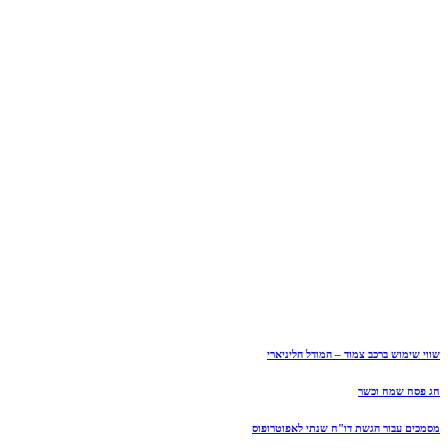
שווי שימוש ברכב צמוד – המודל הליניארי
חג פסח שמח וכשר
מסמכים עבור הגשת דו"ח שנתי לאפוטרופוס