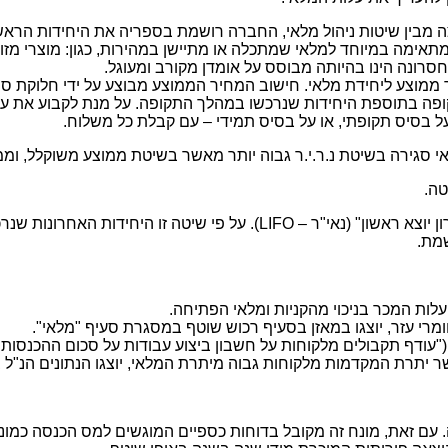
 –FIFO ) – על פי שיטה זו, הנפוצה מבין שיטות ניהול מלאי, החברה רושמת בספריה א
אימה במיוחד למלאי שמתכלה או מתיישן במהירות, כגון: מוצרי מזון 
וחסרונה הינו בהיותה מבוסס על אומדן מקורב ומעוגל.
ר ממוצע ליחידת מלאי. חישוב המחיר הממוצע מבוצע על ידי חלוקת 
ה בתוספת היחידות שנרכשו במהלך התקופה. על מנת לקבוע את ער
ל בסיס תקופתי, או על בסיס תמידי – עם קבלת כל משלוח.
אי סגירה בשיטת נ.ר.י.ר גבוה יותר מאשר בשיטת ממוצע משוקלל, וממי
טה.
בעבר, היתה נהוגה שיטה נוספות לניהול מלאי, והיא שיטת "נכנס אחרון יוצא 
עלות המכר בניכוי מהקניות ומלאי הפתיחה.
ומרי עזר, יוצגו במאזן בסעיף רכוש שוטף במסגרת סעיף "מלאי".
ר יתרת המקדמות מלקוחות גבוה מיתרת המלאי, יוצגו הנתונים הנ"ל ב
 עם זאת, מונח זה מקובל בדוחות כספיים המוגשים למס הכנסה כמונ