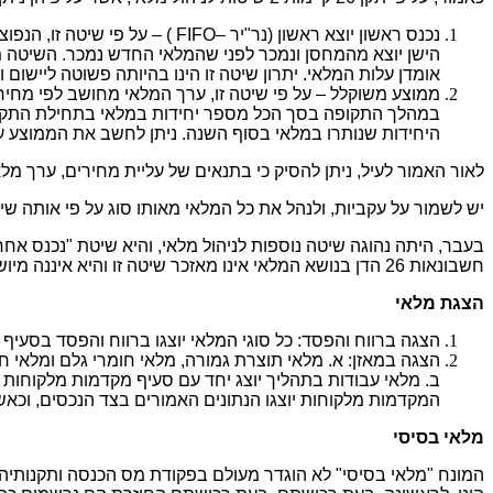
נכנס ראשון יוצא ראשון (נר"יר
הישן יוצא מהמחסן ונמכר לפני שהמלאי החדש נמכר. השיטה מת
אומדן עלות המלאי. יתרון שיטה זו הינו בהיותה פשוטה ליישום 
ממוצע משוקלל – על פי שיטה זו, ערך המלאי מחושב לפי מחי
במהלך התקופה בסך הכל מספר יחידות במלאי בתחילת התקופ
היחידות שנותרו במלאי בסוף השנה. ניתן לחשב את הממוצע ע
לאור האמור לעיל, ניתן להסיק כי בתנאים של עליית מחירים, ערך מל
יש לשמור על עקביות, ולנהל את כל המלאי מאותו סוג על פי אותה שי
חשבונאות 26 הדן בנושא המלאי אינו מאזכר שיטה זו והיא איננה מיושמת.
הצגת מלאי
הצגה ברווח והפסד: כל סוגי המלאי יוצגו ברווח והפסד בסעיף 
הצגה במאזן: א. מלאי תוצרת גמורה, מלאי חומרי גלם ומלאי ח
המקדמות מלקוחות יוצגו הנתונים האמורים בצד הנכסים, וכאש
מלאי בסיסי
המונח "מלאי בסיסי" לא הוגדר מעולם בפקודת מס הכנסה ותקנותיה.