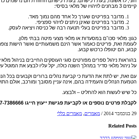
הוני, לראשונה, בעת רכישתם. בעת רכישתם החוזרת הם נרשמים כהו
קיימים 3 מבחנים לזיהויו של מלאי בסיסי:
מדובר בפריטים שערך כל אחד מהם נמוך מאד.
מדובר בפריטים שאינן ניתנים לזיהוי ספציפי.
מדובר בפריטים בעלי תנועה רבה של כניסה ויציאה לעסק.
כגון: מלאי סכו"ם במסעדות או מלאי מצעי מיטה בבתי מלון.
לעומת זאת, פריטים כאמור אשר הינם משמעותיים ואשר הישות צופ
קבוע, הם יטופלו כרכוש קבוע.
בהוראות ניהול ספרים מפורטים סוגי העוסקים החייבים בניהול מלאי
על ניהול מלאי סדיר במהלך השנה כולה, יקל עליו לבצע את המוטל על
עם זאת, יש לתת את הדעת כי קביעת נהלים ברורים וקבועים בכל הנוג
הטמעת הנהלים והעמידה בהם, אינה עניין מסובך ומורכב, אולם הת
כל שיש לעשות הוא להחליט – ולבצע.
לקבלת פרטים נוספים או לקביעת פגישת ייעוץ
חייגו 077-7386666
29 בנובמבר 2014
/
מאמרים
,
מאמרים כללי
Related
Posts