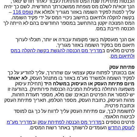
הכנסות מתחילת שנת המס והתחלת לעבוד לאחר חודש
ינואר,
הנך זכאי/ת
לשלם מס מופחת ממשכורתך החודשית
.
לשם כך יהיה
עליך לפנות לפקיד השומה באזור מגוריך ולמלא את
טופס 116
–
בקשה להקלה
ולתיאום בחישוב ניכויי המס על ידי פקיד השומה.
המס המנוכה יוקטן בהתחשב במספר
החודשים בהם לא הייתה לך
הכנסה חייבת במס.
אם הנך מועסק/ת בשני מקומות עבודה או יותר, תוכל/י לערוך
תיאום מס בפקיד השומה באזור
מגוריך.
פרטים מלאים ב
מדריך מס הכנסה להגשת בקשה להקלה במס
ולתיאום מס
.
פתיחת עסק
אם בכוונתך לפתוח עסק עצמאי עם שחרורך, עליך להודיע על כך
לפקיד השומה ולמשרד מע"מ
באזור בו מתנהל העסק,
לא יאוחר
מיום פתיחת העסק או העיסוק במשלח היד
(תחילת עיסוק
משמעה התחלה בפעילות המניבה הכנסות פירותיות). בהודעה זו
יש למסור את הפרטים הבאים: שם מלא, מספר תעודת הזהות,
מהות העיסוק, כתובת
העסק, מספר הטלפון, תאריך פתיחת העסק
וכתובת פרטית
.
לתשומת לבך, עם פתיחת העסק עליך לדווח על כך גם למוסד
לביטוח
הלאומי
.
פרטים נוספים ב
מדריך מס הכנסה לפתיחת עסק
וב
מדריך מע"מ
לעוסק החדש
העומדים לרשותך באתר רשות המסים
.