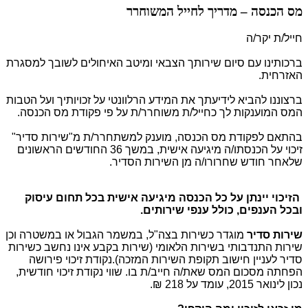
מס הכנסה – מדריך לחייל המשוחרר
חייל/ת יקר/ה
ברכותינו עם סיום שירותך הצבאי ומיטב האיחולים לשובך למסגרת
האזרחית
.
ברצוננו להביא לידיעתך את המידע הרלוונטי על זכויותיך ועל הטבות
המס המוענקות לך כחייל/ת
משוחרר/ת על פי פקודת מס הכנסה
.
בהתאם לפקודת מס הכנסה, מוענק למשתחרר/ת מ"שירות סדיר"
זיכוי על הכנסתו/ה
מיגיעה אישית, במשך 36 החודשים הראשונים
שלאחר חודש שחרורו/ה מן השירות הסדיר.
הזיכוי יינתן על כל הכנסה מיגיעה אישית בכל תחום עיסוק
ובכל הענפים, כולל ענפי שירותים
.
שירות סדיר
מוגדר כשירות בצה"ל, במשמר הגבול או במשטרה
וכן
שירות התנדבותי בשירות הלאומי (שירות בקבע אינו נחשב כשירות
סדיר לעניין
חישוב תקופת השירות המזכה).
נקודת זיכוי פירושה
הפחתה מסכום המס שאת/ה חייב/ת
בו. שווי נקודת זיכוי חודשית,
נכון לינואר 2015, עומד על 218 ₪.