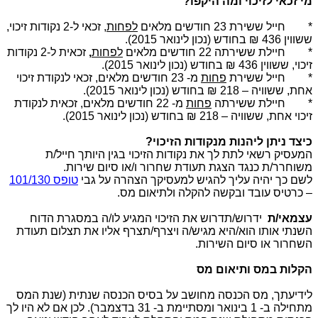
מי זכאי לזיכוי ומה היקפו
?
*
חייל
ששירת 23 חודשים מלאים
לפחות
,
זכאי ל-2 נקודות זיכוי,
ששווין 436 ₪ בחודש (נכון לינואר 2015).
*
חיילת
ששירתה 22 חודשים מלאים
לפחות
,
זכאית ל-2 נקודות
זיכוי, ששווין 436 ₪ בחודש (נכון לינואר 2015)
.
*
חייל
ששירת
פחות
מ- 23 חודשים מלאים,
זכאי לנקודת זיכוי
אחת, ששוויה
–
218 ₪ בחודש (נכון לינואר 2015).
*
חיילת
ששירתה
פחות
מ- 22 חודשים מלאים,
זכאית לנקודת
זיכוי
אחת, ששוויה
–
218 ₪ בחודש (נכון לינואר 2015).
כיצד ניתן ליהנות מנקודות הזיכוי
?
המעסיק רשאי לתת לך את נקודות הזיכוי בגין היותך חייל/ת
משוחרר/ת כנגד הצגת תעודת שחרור ו/או
סיום שירות
.
לשם כך יהיה עליך להגיש למעסיקך הצהרה על גבי
טופס 101/130
– כרטיס
עובד ובקשה להקלה ולתיאום מס
.
עצמאי/ת
ידרוש/תדרוש את הזיכוי המגיע לו/ה במסגרת הדוח
השנתי אותו הוא/היא
מגיש/ה ויצרף/תצרף אליו את תצלום תעודת
השחרור או סיום השירות
.
הקלות במס ותיאום מס
לידיעתך, מס הכנסה מחושב על בסיס הכנסה שנתית (שנת המס
מתחילה ב- 1 בינואר
ומסתיימת ב- 31 בדצמבר)
.
לכן אם לא היו לך