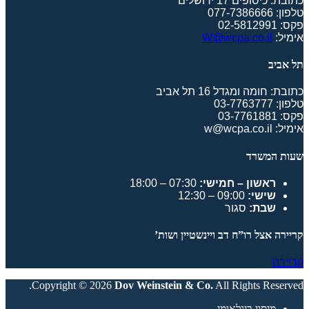
כתובת: כיסופים 17 ירושלים
טלפון: 077-7386666
פקס: 02-5812991
אימיל:
W@wcpa.co.il
תל אביב
כתובת: חומה ומגדל 16 תל אביב
טלפון: 03-7763777
פקס: 03-7761881
אימיל: w@wcpa.co.il
שעות המשרד
ראשון – חמישי:
07:30 – 18:00
שישי:
09:00 – 12:30
שבת:
סגור
קריירה אצל רו”ח דב ויינשטיין ושות’
קריירה
Copyright © 2026
Dov Weinstein & Co.
All Rights Reserved.
מיסוי בינלאומי