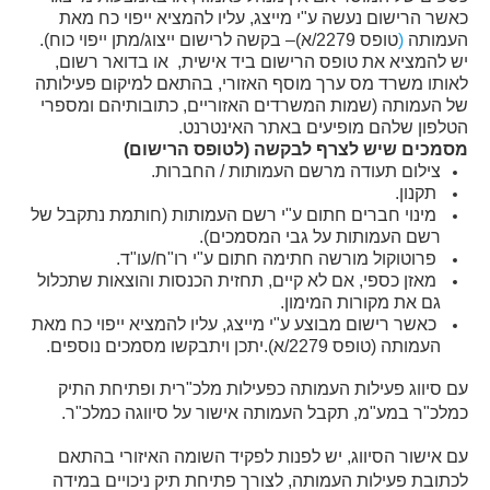
כאשר הרישום נעשה ע"י מייצג, עליו להמציא ייפוי כח מאת
העמותה
(
טופס 2279/א)– בקשה לרישום ייצוג/מתן ייפוי כוח).
יש להמציא את טופס הרישום ביד אישית, או בדואר רשום,
לאותו משרד מס ערך מוסף האזורי, בהתאם למיקום פעילותה
של העמותה (שמות המשרדים האזוריים, כתובותיהם ומספרי
הטלפון שלהם מופיעים באתר האינטרנט.
מסמכים שיש לצרף לבקשה (לטופס הרישום)
צילום תעודה מרשם העמותות / החברות.
תקנון.
מינוי חברים חתום ע"י רשם העמותות (חותמת נתקבל של
רשם העמותות על גבי המסמכים).
פרוטוקול מורשה חתימה חתום ע"י רו"ח/עו"ד.
מאזן כספי, אם לא קיים, תחזית הכנסות והוצאות שתכלול
גם את מקורות המימון.
כאשר רישום מבוצע ע"י מייצג, עליו להמציא ייפוי כח מאת
העמותה (טופס 2279/א).יתכן ויתבקשו מסמכים נוספים.
עם סיווג פעילות העמותה כפעילות מלכ"רית ופתיחת התיק
כמלכ"ר במע"מ, תקבל העמותה אישור על סיווגה כמלכ"ר.
עם אישור הסיווג, יש לפנות לפקיד השומה האיזורי בהתאם
לכתובת פעילות העמותה, לצורך פתיחת תיק ניכויים במידה