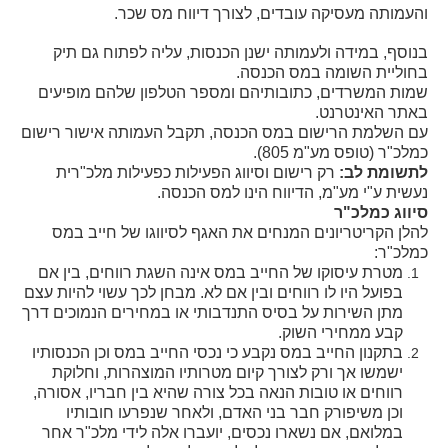
והעמותה מעסיקה עובדים, לצורך דיווח מס שכר.
בנוסף, במידה ולעמותה ישנן הכנסות, עליה לפתוח גם תיק
בחוליית השומה במס הכנסה.
שמות המשרדים, כתובותיהם ומספר הטלפון שלהם מופיעים
באתר האינטרנט.
עם השלמת הרישום במס הכנסה, תקבל העמותה אישור רישום
כמלכ"ר (טופס מע"מ 805).
לתשומת לב:
רק רישום וסיווג הפעילות כפעילות מלכ"רית
נעשית ע"י מע"מ, הדיווח הינו למס הכנסה.
סיווג כמלכ"ר
להלן הקריטריונים המנחים את האגף לסיווגו של חייב במס
כמלכ"ר:
מטרת עיסוקו של החייב במס אינה השגת רווחים, בין אם
בפועל היו לו רווחים ובין אם לא. מבחן לכך עשוי להיות עצם
מתן השירות על בסיס התנדבותי או במחירים הנמוכים דרך
קבע ממחירי השוק.
בתקנון החייב במס נקבע כי נכסי החייב במס וכן הכנסותיו
ישמשו אך ורק לצורך קיום מטרותיו המוצהרות, וחלוקת
רווחים או טובות הנאה בכל צורה שהיא בין חבריו, אסורה,
וכן משיפורק חבר בני האדם, ולאחר שנפרעו חובותיו
במלואם, אם נשארו נכסים, יועברו אלה לידי מלכ"ר אחר