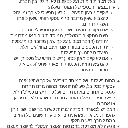
בעל מטרות דומות, ועל כל פנים לא יחולקו בין חבריו.
עיון במאזן הכספי של המוסד מעלה:
שקיים גירעון תפעולי – גירעון תפעולי לאורך זמן יכול
להצביע שאין מדובר בגוף עסקי רווחי ושאין כוונתו
השגת רווחים.
אם מקורות המימון של הגירעון התפעולי המוסד
הינם מתקציב ממשלתי, ממוסדות ציבור או מתרומות
יחידים (הדבר מצביע על כך שאין מדובר בגוף עסקי).
יתרת הכספים בסוף השנה אינם מחולקים, אלא
מיועדים להמשך הפעילות.
אם לא קיים מאזן כספי (רישום חדש של מלכ"ר), יש
להמציא תחזית הכנסות והוצאות שתכלול גם את
מקורות המימון.
מהות פעילותו של המוסד מצביעה על כך שהיא אינה
עסקית כמקובל, פעילות זו אינה מהווה גורם תחרותי
לעסקים אחרים באותו תחום ועל כן הרישום כמלכ"ר לא
יביא להפלייתו של המוסד לטובה בהשוואה לאותם עסקים
או אחרים.
האם יש לכאורה, הצדקה עניינית לשינוי ברישום, שכן ניתן
להפריד, מנהלית וארגונית בין עיסוקיו השונים של החייב
במס לצורך רישום חלקי.
פגיעה לא מוצדקת בהכנסות האוצר העלולה להיווצר מעצם