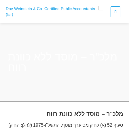
מלכ"ר – מוסד ללא כוונת
רווח
מלכ"ר – מוסד ללא כוונת רווח
סעיף 52 (א) לחוק מס ערך מוסף, התשל"ו-1975 (להלן: החוק)