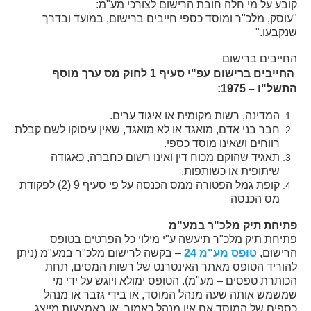
קובע על מי חלה חובת
הרישום לצורכי מע"מ:
"עוסק, מלכ"ר ומוסד כספי חייבים ברישום, במועד ובדרך
שנקבעו."
החייבים ברישום
החייבים ברישום עפ"י סעיף 1 לחוק מס ערך מוסף
התשל"ו – 1975:
המדינה, רשות מקומית או איגוד ערים.
חבר בני אדם, מואגד או לא מואגד, שאין עיסוקו לשם קבלת
רווחים ושאינו מוסד כספי.
תאגיד שהוקם מכוח דין ואינו רשום כחברה, כאגודה
שיתופית או כשותפות.
קופת גמל הפטורה ממס הכנסה על פי סעיף 9 (2) לפקודת
מס הכנסה
פתיחת תיק מלכ"ר במע"מ
פתיחת תיק מלכ"ר תיעשה ע"י מילוי כל הפרטים בטופס
הרישום,
טופס מע"מ 24
– בקשה לרישום מלכ"ר במע"מ (ניתן
להוריד הטופס מאתר האינטרנט של רשות המסים, תחת
הכותרת טפסים – מע"מ). הטופס ימולא ויוגש על ידי מי
שמשמש אותה שעה מנהל המוסד, או בידי גזבר או מנהל
כספים של המוסד אם אין מנהל כאמור, או באמצעות מייצג.