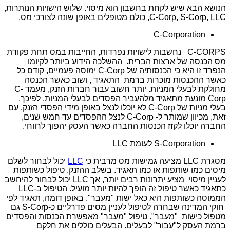
הנושא הבא שיש לקחת בחשבון הוא מיסוי. שלוש הישויות הנותרות,
C-Corp, S-Corp, LLC, כולם מטופלים באופן שונה לצורכי מס.
C-Corporation
C-CORPS נחשבות לישויות נפרדות, החייבות במס תחת פקודת
מס הכנסה של ארצות הברית. ההשלכה הידוע ביותר לקיומו
הנפרד זו היא כי הכנסותיה של C-Corp ימוסה פעמיים, קודם כל
כאשר ההכנסות מוכרות ברמת התאגיד , ושוב כאשר הכנסה
מחולקת לבעלי המניות. יותר חשוב עבור חברות הזנק, מעמד C-
Corp מונעת מתאגיד מלהעביר הפסדים לבעלי המניות. לפיכך,
בעלי מניות של C-Corp לא יוכלו לנצל באופן מידי הפסדי הזנק. עם
זאת, מכיוון שמותר ל- C-Corp לנצל ההפסדים עד חמש שנים,
החברה יוכלו לקזז הכנסות החברה כאשר העסק יהפוך לרווחי.
S-Corporation לעומת LLC
מסגרת LLC מציעה גמישות מס מרבית כי
LLC
יכול לבחור לשלם
מיסים כמו שותפות או כמו תאגיד. בשלב ההזנק, טיפול כשותפות
לעניין מיסוי מציע יתרונות רבים יותר, אך LLC יכול לבחור להיחשב
כתאגיד כאשר טיפול זה הופך להיות יותר מועיל. הטיפול ב-LLC
הממוסה כשותפות היא כאל ישות "מעבר". באופן דומה, תאגיד לפי
חוקי המדינה שבחרה לטיפול לעניין מסים פדרליים כ-S-Corp גם
מטפול כישות "מעבר". טיפול "מעבר" מאפשרת הכנסות והפסדים
ברמת העסק ל"עבור" לבעלים. הבעלים כוללים את חלקם