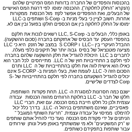
בהכנסות והפסדים של החברה בדוחות המס הפרטיים שלהם
(הנקרא "החלק לחלוקה"). ההכנסה ימוסו לפי דרגות המס האישיים
של הבעלים, ואת ההפסדים אפשר לקזז מול הכנסות ממקורות
אחרות. חשוב לציין כי בעלי מניות ב- S-Corp ושותפים ב-LLC
ימוסו על החלק לחלוקה בין אם הכספים חולקו בפועל ובין אם לא.
באופן כללי, הבעלים ב- LLC, S-Corp רשאים לנכות את חלקם
בהפסדי העסק עד הבסיס של אחזקתם בחברה (סכום ההשקעה).
ההבדל העיקרי בין –LLC ו S CORP במצב של הזנק היא כי LLC
מציעה פוטנציאל של בסיס גבוה יותר של תיקונים כלפי מעלה.
לחברים ב LLC היכולת להגדיל את חלק ההשקעה שלהם בחברה
לפי חלקם ב התחייבויות חוץ של ה LLC. מתייחסים לכל חבר הוא
כאילו הוא אישית לווה את חלקו בהתחייבויות של ה LLC ותרם
הסכום הזה ל- LLC. לעומת זאת, בעלי המניות ב- S-CORP אינם
יכולים להגדיל השקעתם בחברה לפי חלקם בהתחייבויות של S-
Corp לצדדים שלישיים.
ישנם כמה חסרונות למסגרת ה- LLC. תחת פקודות השותפות,
חלקו של חבר ב- LLC בחלוקת הרווחים מהווה הכנסות עבודה
עצמית ולכן כל חלקו חייבת במס הכנסה. עם זאת, חברי LLC
פאסיביים, שאינם משתתפים בניהול ה- LLC, בדרך כלל יכול
להימלט ממיסוי על עבודה עצמית. "חריגת השותף המוגבל "
הניתנים על ידי פקודת מס הכנסה נועד כדי להחיל אותם שותפים
ש "רק המשקיעים" ולא מי שמשתתף באופן פעיל ונותן שירותים
עבור שותפות בתפקידם כשותפים.