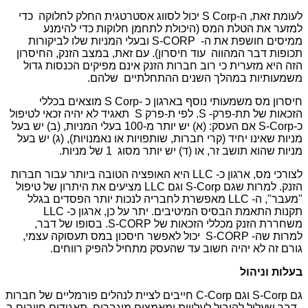
לעומת זאת, ה-S Corp יכול לסווג אסטרטגית החלק לחלוקה כדי
למזער את הטלת המס (היכולת לתחמן חלוקות כדי להימנע
ממיסים חושפת את ה- S-CORP ובעלי המניות שלו לביקורות
תכופות דבר המהווה עוד חיסרון). עם זאת, במצב הזנק, החיסרון
הזה היא מזערית כי רוב חברות הזנק אינם מפיקים הכנסות גדול
משמעותיות במהלך השנים ההתחלתיים שלהם.
חיסרון מס משמעותי נוסף בארגון כ -S Corp מוצאים בכללי
הזכאות של תת-פרק- S. לפי ת-פרק S תאגיד לא יהיה זכאי לטיפול
כ-S-Corp אם העסק: (א) יש יותר מ-100 בעלי המניות, (ב) יש בעל
מניות שאינו יחיד (קרי חברות, שותפויות או נאמנויות), (ג) יש בעל
מניות שהוא תושב זר, או (ד) יש יותר מסוג 1 של מניות.
לצורכי מס, ארגון כ- LLC היא האופציה הטובה ביותר עבור חברות
הזנק. למרות שגם S-Corp וגם LLC מציעים את היתרון של טיפול
"מעבר", ה- LLC מאפשרת לחבריה לנכות יותר הפסדים בגלל
תקנות התאמת הבסיס המיטיבים. יתר על כן, ארגון כ- LLC
משחררת הזנק מכללי הזכאות של S-CORP. בסופו של דבר,
למרות שה- S-CORP יכול לאפשר חיסכון במס תעסוקה עצמי,
גורם זה לא יהיה חשוב עד שהעסק מתחיל להפיק רווחים.
בעלות וניהול
גם S-Corp וגם C-Corp חייבים לציית לנהלים פורמליים של חברות
, דבר שעלול להוביל לעלויות ומאמצים מוגברים. תאגידים חייבים ב