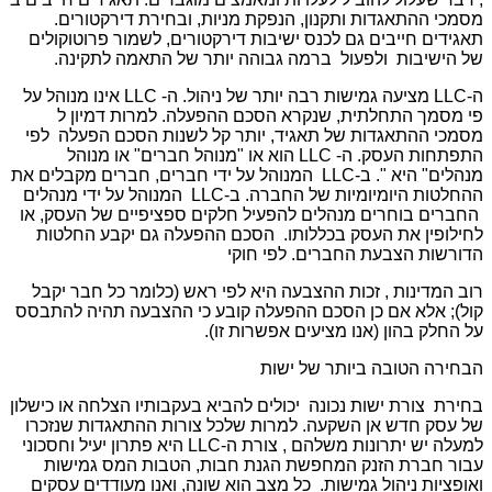
מסמכי ההתאגדות ותקנון, הנפקת מניות, ובחירת דירקטורים.
תאגידים חייבים גם לכנס ישיבות דירקטורים, לשמור פרוטוקולים
של הישיבות ולפעול ברמה גבוהה יותר של התאמה לתקינה.
ה-LLC מציעה גמישות רבה יותר של ניהול. ה- LLC אינו מנוהל על
פי מסמך התחלתית, שנקרא הסכם ההפעלה. למרות דמיון ל
מסמכי ההתאגדות של תאגיד, יותר קל לשנות הסכם הפעלה לפי
התפתחות העסק. ה- LLC הוא או "מנוהל חברים" או מנוהל
מנהלים" היא ". ב-LLC המנוהל על ידי חברים, חברים מקבלים את
ההחלטות היומיומיות של החברה. ב-LLC המנוהל על ידי מנהלים
החברים בוחרים מנהלים להפעיל חלקים ספציפיים של העסק, או
לחילופין את העסק בכללותו. הסכם ההפעלה גם יקבע החלטות
הדורשות הצבעת החברים. לפי חוקי
רוב המדינות , זכות ההצבעה היא לפי ראש (כלומר כל חבר יקבל
קול); אלא אם כן הסכם ההפעלה קובע כי ההצבעה תהיה להתבסס
על החלק בהון (אנו מציעים אפשרות זו).
הבחירה הטובה ביותר של ישות
בחירת צורת ישות נכונה יכולים להביא בעקבותיו הצלחה או כישלון
של עסק חדש אן השקעה. למרות שלכל צורות ההתאגדות שנזכרו
למעלה יש יתרונות משלהם , צורת ה-LLC היא פתרון יעיל וחסכוני
עבור חברת הזנק המחפשת הגנת חבות, הטבות המס גמישות
ואופציות ניהול גמישות. כל מצב הוא שונה, ואנו מעודדים עסקים