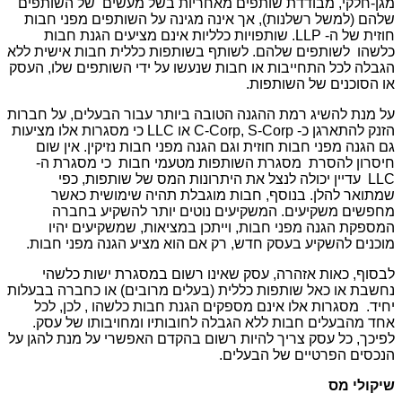
מגן-חלקי, מבודדת שותפים מאחריות בשל מעשים של השותפים
שלהם (למשל רשלנות), אך אינה מגינה על השותפים מפני חבות
חוזית של ה- LLP. שותפויות כלליות אינם מציעים הגנת חבות
כלשהו לשותפים שלהם. לשותף בשותפות כללית חבות אישית ללא
הגבלה לכל התחייבות או חבות שנעשו על ידי השותפים שלו, העסק
או הסוכנים של השותפות.
על מנת להשיג רמת ההגנה הטובה ביותר עבור הבעלים, על חברות
הזנק להתארגן כ- C-Corp, S-Corp או LLC כי מסגרות אלו מציעות
גם הגנה מפני חבות חוזית וגם הגנה מפני חבות נזיקין. אין שום
חיסרון להסרת מסגרת השותפות מטעמי חבות כי מסגרת ה-
LLC עדיין יכולה לנצל את היתרונות המס של שותפות, כפי
שמתואר להלן. בנוסף, חבות מוגבלת תהיה שימושית כאשר
מחפשים משקיעים. המשקיעים נוטים יותר להשקיע בחברה
המספקת הגנה מפני חבות, וייתכן במציאות, שמשקיעים יהיו
מוכנים להשקיע בעסק חדש, רק אם הוא מציע הגנה מפני חבות.
לבסוף, כאות אזהרה, עסק שאינו רשום במסגרת ישות כלשהי
נחשבת או כאל שותפות כללית (בעלים מרובים) או כחברה בבעלות
יחיד. מסגרות אלו אינם מספקים הגנת חבות כלשהו , לכן, לכל
אחד מהבעלים חבות ללא הגבלה לחובותיו ומחויבותו של עסק.
לפיכך, כל עסק צריך להיות רשום בהקדם האפשרי על מנת להגן על
הנכסים הפרטיים של הבעלים.
שיקולי מס