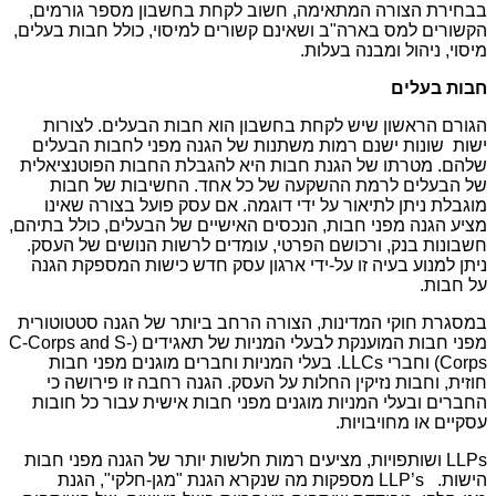
בבחירת הצורה המתאימה, חשוב לקחת בחשבון מספר גורמים,
הקשורים למס בארה"ב ושאינם קשורים למיסוי, כולל חבות בעלים,
מיסוי, ניהול ומבנה בעלות.
חבות בעלים
הגורם הראשון שיש לקחת בחשבון הוא חבות הבעלים. לצורות
ישות שונות ישנם רמות משתנות של הגנה מפני לחבות הבעלים
שלהם. מטרתו של הגנת חבות היא להגבלת החבות הפוטנציאלית
של הבעלים לרמת ההשקעה של כל אחד. החשיבות של חבות
מוגבלת ניתן לתיאור על ידי דוגמה. אם עסק פועל בצורה שאינו
מציע הגנה מפני חבות, הנכסים האישיים של הבעלים, כולל בתיהם,
חשבונות בנק, ורכושם הפרטי, עומדים לרשות הנושים של העסק.
ניתן למנוע בעיה זו על-ידי ארגון עסק חדש כישות המספקת הגנה
על חבות.
במסגרת חוקי המדינות, הצורה הרחב ביותר של הגנה סטטוטורית
מפני חבות המוענקת לבעלי המניות של תאגידים (C-Corps and S-
Corps) וחברי LLCs. בעלי המניות וחברים מוגנים מפני חבות
חוזית, וחבות נזיקין החלות על העסק. הגנה רחבה זו פירושה כי
החברים ובעלי המניות מוגנים מפני חבות אישית עבור כל חובות
עסקיים או מחויבויות.
LLPs ושותפויות, מציעים רמות חלשות יותר של הגנה מפני חבות
הישות. LLP’s מספקות מה שנקרא הגנת "מגן-חלקי", הגנת