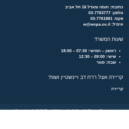
כתובת: חומה ומגדל 16 תל אביב
טלפון: 03-7763777
פקס: 03-7761881
אימיל: w@wcpa.co.il
שעות המשרד
ראשון – חמישי:
07:30 – 18:00
שישי:
09:00 – 12:30
שבת:
סגור
קריירה אצל רו”ח דב ויינשטיין ושות’
קריירה
Copyright © 2026
Dov Weinstein & Co.
All Rights Reserved.
מיסוי בינלאומי
/
נאמנויות
/
מיסוי זרים
/
ייעוץ עסקי
/
פגישת ייעוץ
/
הצהרת נגישות