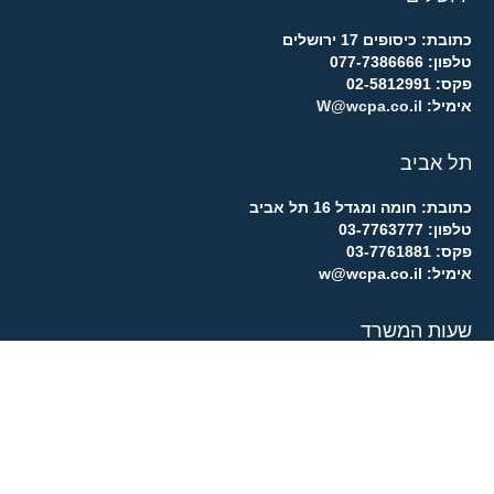
כתובת: כיסופים 17 ירושלים
טלפון: 077-7386666
פקס: 02-5812991
אימיל:
W@wcpa.co.il
תל אביב
כתובת: חומה ומגדל 16 תל אביב
טלפון: 03-7763777
פקס: 03-7761881
אימיל: w@wcpa.co.il
שעות המשרד
ראשון – חמישי:
07:30 – 18:00
שישי:
09:00 – 12:30
שבת:
סגור
קריירה אצל רו”ח דב ויינשטיין ושות’