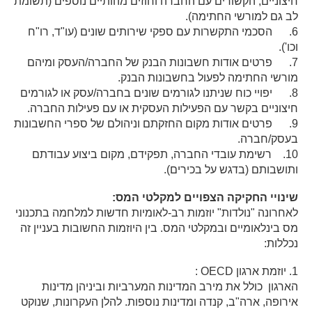
חיצוניים, הקשורים עם החברה וחוזים מהותיים נוספים (תשומת
לב גם למורשי החתימה).
6. הסכמי התקשרות עם ספקי שירותים שונים (עו"ד, רו"ח
וכו').
7. פרטים אודות חשבונות הבנק של החברה/העסק ומיהם
מורשי החתימה לפעול בחשבונות הבנק.
8. יפויי כוח שניתנו לגורמים שונים בחברה/עסק או לגורמים
חיצוניים בקשר עם הפעילות העסקית או עם פעילות החברה.
9. פרטים אודות מקום החזקתם וניהולם של ספרי החשבונות
בעסק/חברה.
10. רשימת עובדי החברה, תפקידם, מקום ביצוע עבודתם
ותושבותם (בדגש על בכירים).
שינויי החקיקה הצפויים למקלטי המס:
לאחרונה "נולדות" יוזמות רב-לאומיות חדשות למלחמה בתכנוני
מס בינלאומיים ובמקלטי המס. בין היוזמות החשובות בעניין זה
נכללות:
1. יוזמת ארגון OECD :
הארגון כולל את מירב המדינות המערביות וביניהן מדינות
אירופה, ארה"ב, קנדה ומדינות נוספות. להלן העקרונות, שנוקט