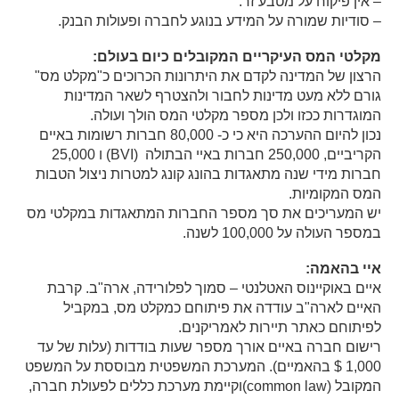
– אין פיקוח על מטבע זר.
– סודיות שמורה על המידע בנוגע לחברה ופעולות הבנק.
מקלטי המס העיקריים המקובלים כיום בעולם:
הרצון של המדינה לקדם את היתרונות הכרוכים כ"מקלט מס"
גורם ללא מעט מדינות לחבור ולהצטרף לשאר המדינות
המוגדרות ככזו ולכן מספר מקלטי המס הולך ועולה.
נכון להיום ההערכה היא כי כ- 80,000 חברות רשומות באיים
הקריביים, 250,000 חברות באיי הבתולה (BVI) ו 25,000
חברות מידי שנה מתאגדות בהונג קונג למטרות ניצול הטבות
המס המקומיות.
יש המעריכים את סך מספר החברות המתאגדות במקלטי מס
במספר העולה על 100,000 לשנה.
איי בהאמה:
איים באוקיינוס האטלנטי – סמוך לפלורידה, ארה"ב. קרבת
האיים לארה"ב עודדה את פיתוחם כמקלט מס, במקביל
לפיתוחם כאתר תיירות לאמריקנים.
רישום חברה באיים אורך מספר שעות בודדות (עלות של עד
1,000 $ בהאמיים). המערכת המשפטית מבוססת על המשפט
המקובל (common law)וקיימת מערכת כללים לפעולת חברה,