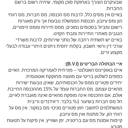
שבעיקרם הצורך באחזקת סוכן מקומי, שיהיה רשום ברשם
החברות.
באיים אין מסים כלל, לרבות מס הכנסה, מס חברות, מס רווחי
הון ומס עיזבון. הכנסות הממשלה נובעות אך ורק מאגרות
רישום ומביול בסכומים נמוכים, ממס תיירות וממס הימורים,
הנגבים מאתרי התיירות ומבתי הקזינו.
באיים יש תשתית רחבה של נותני שירותים, לרבות משרדי
עורכי דין ורואי חשבון. בקלות יחסית ניתנים היתרי עבודה לבעלי
מקצוע זרים.
איי הבתולה הבריטים (B.V.I):
איים באוקיינוס האטלנטי – מזרחית לאמריקה המרכזית. האיים
כפופים לשלטון בריטי עם מועצה מחוקקת אוטונומית.
יחידים פטורים ממס על הכנסותיהם, שאינן נובעות ישירות
מהאיים עצמם. מס החברות עומד על 15% מההכנסה החייבת.
אולם, אם ההכנסה אינה מופקת מהאיים ואינה מועברת לאיים,
חל מס חברות בשיעור %1 בלבד. דיווידנדים וריבית
המשתלמים לתושבי חוץ פטורים מניכוי מס במקור. אין מס על
רווחי הון, על מתנות ואין מס עיזבון.
קיימות אמנות מס עם בריטניה, יפן ושווייץ. אין פיקוח על תנועות
מטבע.