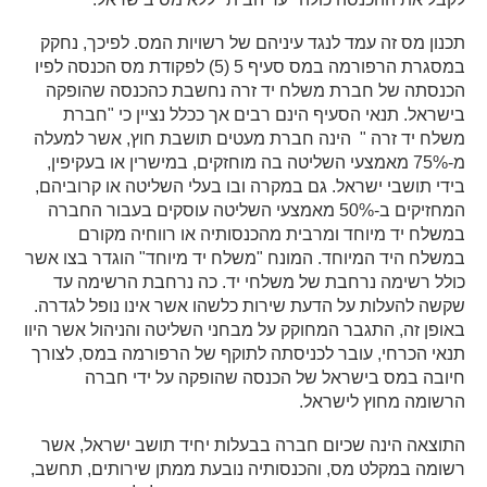
תכנון מס זה עמד לנגד עיניהם של רשויות המס. לפיכך, נחקק
במסגרת הרפורמה במס סעיף 5 (5) לפקודת מס הכנסה לפיו
הכנסתה של חברת משלח יד זרה נחשבת כהכנסה שהופקה
בישראל. תנאי הסעיף הינם רבים אך ככלל נציין כי "חברת
משלח יד זרה " הינה חברת מעטים תושבת חוץ, אשר למעלה
מ-75% מאמצעי השליטה בה מוחזקים, במישרין או בעקיפין,
בידי תושבי ישראל. גם במקרה ובו בעלי השליטה או קרוביהם,
המחזיקים ב-50% מאמצעי השליטה עוסקים בעבור החברה
במשלח יד מיוחד ומרבית מהכנסותיה או רווחיה מקורם
במשלח היד המיוחד. המונח "משלח יד מיוחד" הוגדר בצו אשר
כולל רשימה נרחבת של משלחי יד. כה נרחבת הרשימה עד
שקשה להעלות על הדעת שירות כלשהו אשר אינו נופל לגדרה.
באופן זה, התגבר המחוקק על מבחני השליטה והניהול אשר היוו
תנאי הכרחי, עובר לכניסתה לתוקף של הרפורמה במס, לצורך
חיובה במס בישראל של הכנסה שהופקה על ידי חברה
הרשומה מחוץ לישראל.
התוצאה הינה שכיום חברה בבעלות יחיד תושב ישראל, אשר
רשומה במקלט מס, והכנסותיה נובעת ממתן שירותים, תחשב,