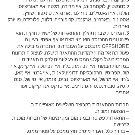
ליכטנשטיין, לוקסמבורג, איי מדירה, מלטה, איי מאוריציוס,
הולנד, איי האנטילים, ניו זילנד, אורוגואי, סינגפור, שוויץ,
אסטוניה, בארה"ב: ארקנסו, קליפורניה, דלוור, פלורידה, ניו יורק
ואחרות.
3. המדינות שבהן תהליך ההתאגדות של ישויות חוקיות הוא
פשוט ומס ההכנסה הוא מצומצם או אף אפסי. רעיון ה-
OFFSHORE מתבסס על העובדה כי החברה מובילה את
פעולותה אל מחוץ למדינת ההתאגדות שלה. לניצול היתרונות
המרביים של מקלטי המס מוצע ליזמים להקים תאגידים
במדינות הבאות: איי הבהמה, בליז, איי הבתולה, איי קיימן, איי
קוק, קפריסין, הרפובליקה הדומיניקאנית , איי גרנזי, איי מאן,
ג'רזי, איי מרשל, איי מאוריציוס, נביס, פנמה, איי סיישל, סנט
לוסיה, סנט וינסנט והגרנדינים, איי טרקס אנד קייקוס ועוד
אחרים.
חברות המתאגדות בקבוצה השלישית מאופיינות ב:
– הוצאות נמוכות.
– התאגדות פשוטה ובמינימום זמן, זמינות של חברות מוכנות
לרכישה.
– בדרך כלל, העדר מיסים חוץ ממכס על פטור ממס.