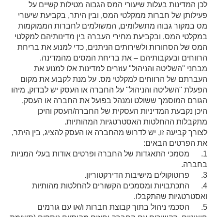
לכן המדינות בעלות שיעורי המס הגבוה מטילות קשיים על
פעילותן של חברות ממקלטי המס, ובין היתר, בקביעת שיעורי
מס במקור גבוה מתשלומים, המשולמים לחברות הממוקמות
במקלטי המס, ובקביעת מחירי העברה בין מדינותיהם למקלטי
המס של הסחורות ולשירותים הניתנים, כדי למנוע את בריחת
הרווחים ובעקבותיהם – את בריחת המסים מהמדינה.
מבחני "השליטה והניהול" עוזרים למדינות אלו למנוע את
העברתם של הרווחים למקלטי מס. על מנת לקבוע את מקום
הפעלת "השליטה והניהול" על החברה או העסק יש לבדוק, מיהו
הגורם המוסמך ששולט ומנהל בפועל את החברה או העסק,
היכן נקבעת המדיניות העסקית של החברה/העסק והיכן
מתקבלות ההחלטות האסטרטגיות המהותיות.
לצורך קביעה זו, יש לדרוש מהחברה או העסק להציג, בין היתר,
את הפרטים הבאים:
1. מסמכי התאגדות של החברה ופרטים אודות בעלי המניות
בחברה.
3. פרוטוקולים מישיבות הדירקטוריון.
4. התכתבויות ומסמכים הקשורים להחלטות מהותיות
ואסטרטגיות שהתקבלו.
5. הסכמי ניהול בתוך קבוצת חברות ו/או עם גורמים