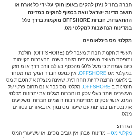
חברה בחו"ל ניתן להקים באופן חוקי על-ידי כל אזרח או
תושב מדינת ישראל וזאת בכפוף לחוקים במדינת
ההתאגדות. חברות
OFFSHORE
מוקמות בדרך כלל
במדינות הנחשבות למקלטי מס.
מקלטי מס בינלאומיים
תעשיית הקמת חברות מעבר לים (OFFSHORE) הולכת
ותופסת תאוצה משמעותית משנה לשנה. ההערכות הקיימות
כיום אומדות כי מעל 60% מהכסף בעולם זורם דרך או מוחזק
במקלטי מס
OFFSHORE
. אין כמעט חברה המקיימת מסחר
בינלאומי הרוצה להיות תחרותית, שאינה מנצלת את הטבות מס
הזמינות ב
OFFSHORE
. מקלטי מס כבר אינם תחום פרטי של
העשירים ויותר בעלי עסקים וחברות מגלים את יתרונות מקלטי
המס. אנשי עסקים ממדינות רבות רושמים חברות, משקיעים
את נכסיהם במדינות עם שיעור מס נמוך או באזורים פטורים
ממס.
הגדרה:
מקלטי מס
– מדינות שבהן אין גובים מסים, או ששיעורי המס