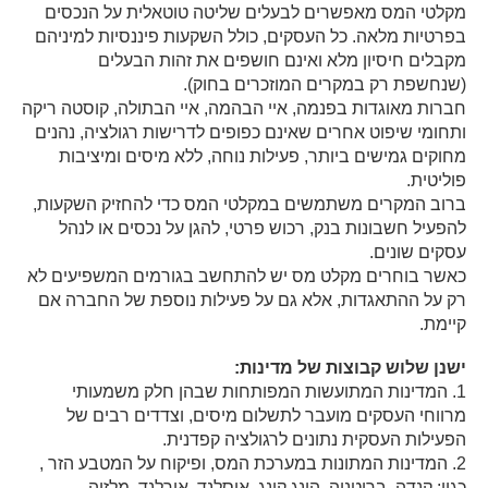
מקלטי המס מאפשרים לבעלים שליטה טוטאלית על הנכסים
בפרטיות מלאה. כל העסקים, כולל השקעות פיננסיות למיניהם
מקבלים חיסיון מלא ואינם חושפים את זהות הבעלים
(שנחשפת רק במקרים המוזכרים בחוק).
חברות מאוגדות בפנמה, איי הבהמה, איי הבתולה, קוסטה ריקה
ותחומי שיפוט אחרים שאינם כפופים לדרישות רגולציה, נהנים
מחוקים גמישים ביותר, פעילות נוחה, ללא מיסים ומיציבות
פוליטית.
ברוב המקרים משתמשים במקלטי המס כדי להחזיק השקעות,
להפעיל חשבונות בנק, רכוש פרטי, להגן על נכסים או לנהל
עסקים שונים.
כאשר בוחרים מקלט מס יש להתחשב בגורמים המשפיעים לא
רק על ההתאגדות, אלא גם על פעילות נוספת של החברה אם
קיימת.
ישנן שלוש קבוצות של מדינות:
1. המדינות המתועשות המפותחות שבהן חלק משמעותי
מרווחי העסקים מועבר לתשלום מיסים, וצדדים רבים של
הפעילות העסקית נתונים לרגולציה קפדנית.
2. המדינות המתונות במערכת המס, ופיקוח על המטבע הזר ,
כגון: קנדה, בריטניה, הונג קונג, איסלנד, אירלנד, מלזיה,