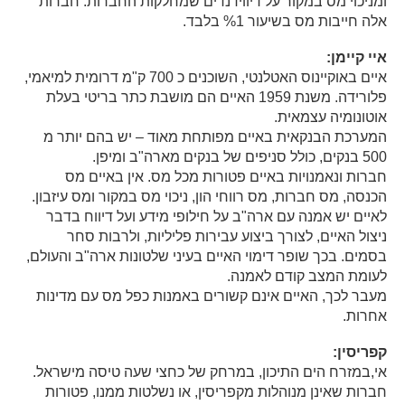
ומניכוי מס במקור על דיווידנדים שמחלקות החברות. חברות
אלה חייבות מס בשיעור %1 בלבד.
איי קיימן:
איים באוקיינוס האטלנטי, השוכנים כ 700 ק"מ דרומית למיאמי,
פלורידה. משנת 1959 האיים הם מושבת כתר בריטי בעלת
אוטונומיה עצמאית.
המערכת הבנקאית באיים מפותחת מאוד – יש בהם יותר מ
500 בנקים, כולל סניפים של בנקים מארה"ב ומיפן.
חברות ונאמנויות באיים פטורות מכל מס. אין באיים מס
הכנסה, מס חברות, מס רווחי הון, ניכוי מס במקור ומס עיזבון.
לאיים יש אמנה עם ארה"ב על חילופי מידע ועל דיווח בדבר
ניצול האיים, לצורך ביצוע עבירות פליליות, ולרבות סחר
בסמים. בכך שופר דימוי האיים בעיני שלטונות ארה"ב והעולם,
לעומת המצב קודם לאמנה.
מעבר לכך, האיים אינם קשורים באמנות כפל מס עם מדינות
אחרות.
קפריסין:
אי,במזרח הים התיכון, במרחק של כחצי שעה טיסה מישראל.
חברות שאינן מנוהלות מקפריסין, או נשלטות ממנו, פטורות