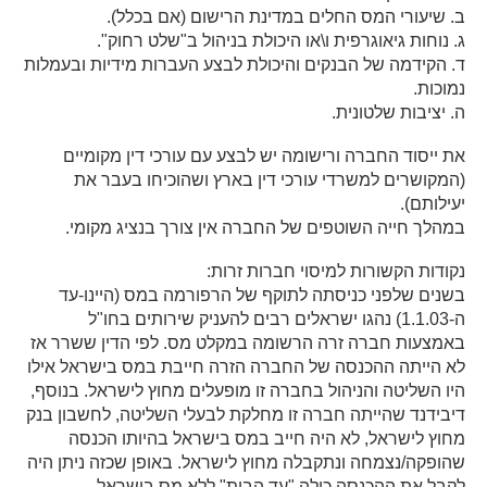
ב. שיעורי המס החלים במדינת הרישום (אם בכלל).
ג. נוחות גיאוגרפית ו\או היכולת בניהול ב"שלט רחוק".
ד. הקידמה של הבנקים והיכולת לבצע העברות מידיות ובעמלות
נמוכות.
ה. יציבות שלטונית.
את ייסוד החברה ורישומה יש לבצע עם עורכי דין מקומיים
(המקושרים למשרדי עורכי דין בארץ ושהוכיחו בעבר את
יעילותם).
במהלך חייה השוטפים של החברה אין צורך בנציג מקומי.
נקודות הקשורות למיסוי חברות זרות:
בשנים שלפני כניסתה לתוקף של הרפורמה במס (היינו-עד
ה-1.1.03) נהגו ישראלים רבים להעניק שירותים בחו"ל
באמצעות חברה זרה הרשומה במקלט מס. לפי הדין ששרר אז
לא הייתה ההכנסה של החברה הזרה חייבת במס בישראל אילו
היו השליטה והניהול בחברה זו מופעלים מחוץ לישראל. בנוסף,
דיבידנד שהייתה חברה זו מחלקת לבעלי השליטה, לחשבון בנק
מחוץ לישראל, לא היה חייב במס בישראל בהיותו הכנסה
שהופקה/נצמחה ונתקבלה מחוץ לישראל. באופן שכזה ניתן היה
לקבל את ההכנסה כולה "עד הבית" ללא מס בישראל.