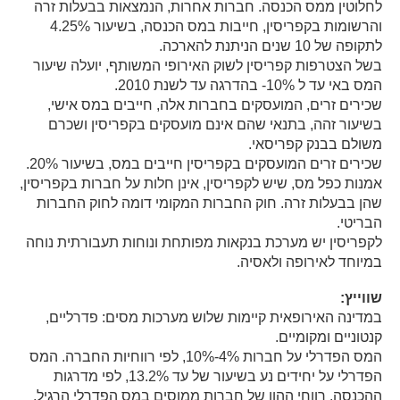
לחלוטין ממס הכנסה. חברות אחרות, הנמצאות בבעלות זרה
והרשומות בקפריסין, חייבות במס הכנסה, בשיעור 4.25%
לתקופה של 10 שנים הניתנת להארכה.
בשל הצטרפות קפריסין לשוק האירופי המשותף, יועלה שיעור
המס באי עד ל 10%- בהדרגה עד לשנת 2010.
שכירים זרים, המועסקים בחברות אלה, חייבים במס אישי,
בשיעור זהה, בתנאי שהם אינם מועסקים בקפריסין ושכרם
משולם בבנק קפריסאי.
שכירים זרים המועסקים בקפריסין חייבים במס, בשיעור 20%.
אמנות כפל מס, שיש לקפריסין, אינן חלות על חברות בקפריסין,
שהן בבעלות זרה. חוק החברות המקומי דומה לחוק החברות
הבריטי.
לקפריסין יש מערכת בנקאות מפותחת ונוחות תעבורתית נוחה
במיוחד לאירופה ולאסיה.
שווייץ:
במדינה האירופאית קיימות שלוש מערכות מסים: פדרליים,
קנטוניים ומקומיים.
המס הפדרלי על חברות 4%-10%, לפי רווחיות החברה. המס
הפדרלי על יחידים נע בשיעור של עד 13.2%, לפי מדרגות
ההכנסה. רווחי ההון של חברות ממוסים במס הפדרלי הרגיל,