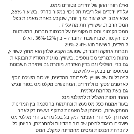
ואילו רווחי ההון של יחידים פטורים ממס.
על דיווידנדים ועל ריבית חל ניכוי במקור פדרלי, בשיעור 35%,
אלא אם כן יש שיעור נמוך יותר, שנקבע באחת מאמנות כפל
המס הרבות, ששווייץ חתומה עליהן.
המס הקנטוני ומסים מקומיים על הכנסות חברות, המשתנות
לפי הקנטון, שבו יושבת החברה – בין 12%-36% . ואילו
ליחידים, השיעור הוא 2.4%-29%.
חברות אחזקה וחברות, שמושב הקבע שלהן הוא מחוץ לשווייץ,
נהנות מתמריצי מס נוספים. בשוויץ, מוגנת הסודיות הבנקאית
גם בדין הפלילי וגם בדין האזרחי. מותרת גם פתיחת חשבונות
ממוספרים בבנק – ללא שם.
לניטרליות של שווייץ וליציבותה המדינית, יש כוח משיכה נוסף
לארגונים עסקיים וליחידים, המחפשים מקלט מס בטוח ונגיש
גם בעת מלחמה עולמית.
ההתייחסות השלילית למקלטי מס:
בעוד אמנות כפל מס נעשות ונחתמות בהסכמה בין המדינות
המתקשרות, וכניסתן של האמנות לתוקף נעשית רק לאחר
אשרורן, לפי הדין הפנימי המקובל בכל מדינה, הרי מקלטי מס
פועלים בניגוד לרצונן של רוב המדינות ולהסכמתן, בהיותן כלי
להברחת הכנסות ומסים מהמדינה למקלט המס.