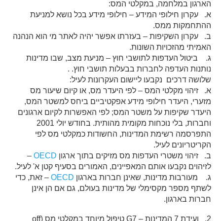
הארגון במלחמה, במקלטי המס:
א. עקרון חילופי המידע – חילופי מידע בכל נושא למניעת
ההתחמקות ממס.
ב. עקרון השקיפות – בעזרתו אפשר יהיה לאתר מי הוא הנהנה
האמיתי מהזכויות השונות.
ג. ביטול העדפות לתושבי חוץ – מניעת מצב, שבו מדינות
נותנות העדפה לחברות בבעלות תושבי חוץ. .
שלושה דרכים נקבעו ליישום העקרונות לעיל:
א. זיהוי מקלטי המס – לפי היעדר מס, או קיום שיעור מס
מזערי, היעדר חילופי מידע אפקטיביים ביחס למשטר המס,
היעדר שקיפות על משטר המס; לפי האפשרות לקיום ארגונים
וחברות, בלי נוכחות מקומית מהותית. בחודש יולי 2001
התפרסמה רשימת המדינות, החשודות כמקלטי מס לפי
הקריטריונים לעיל.
ב. זיהוי משטרי העדפות מס מזיקים בתוך ארגון
OECD
–
לזיהוים נקבעו אותם המאפיינים, האמורים בסעיף קטן א' לעיל.
ג. מעורבות מדינות, שאינן חברות בארגון
OECD
– זאת, כדי
לשתף מספר מקסימלי של מדינות בעולם, גם אם הן אינן
חברות בארגון.
2. ועידת 7 המדינות – G7 טיפול מיוחד במקלטי מס (off