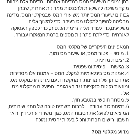
בהן נמוכים משיעורי המס במדינות אחרות. מדינות אלה מהוות
מוקד משיכה להשקעות ולהכנסות ממדינות אחרות, שבהן
גבוהים שיעורי המס יותר משיעורי המס שבמקלטי המס. מדינה
מחליטה להפוך למקלט מס בעיקר: כדי למשוך אליה
משקיעים,כדי לעודד אליה זרימת הכנסות, כדי לספק תעסוקה
לאזרחיה וכדי לתת פתרונות נוספים ברמת המאקרו עבורה.
המאפיינים העיקריים של מקלטי המס:
1. מיסוי – פטור ממס, או שיעור מס נמוך.
2. יציבות מדינית.
3. נגישות – פיסית ומשפטית.
4. אמנות מס בינלאומיות למקלט המס – אמנות אלו מסדירות
את הכרתן של המדינות, המתקשרות עם מדינה זו כמקלט מס,
ומונעות נקיטת סנקציות נגד הארגונים, הפועלים ממקלטי מס
אלו.
5. מסחר חופשי במטבע חוץ.
6. זמינות כוח עבודה – לרבות תשתית טובה של נותני שירותים,
המוציאים לפועל את הטבות המס, כגון: משרדי עורכי דין ורואי
חשבון, רישום חברות והכול בעלות יחסית נמוכה.
מדוע מקלטי מס?