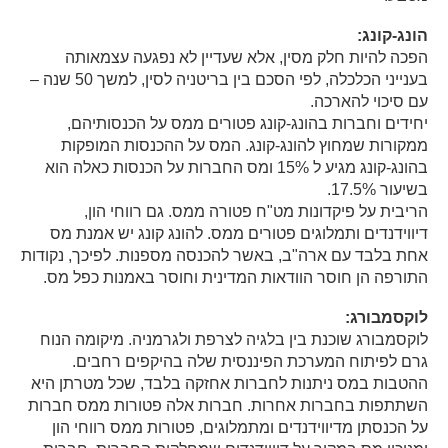
הונג-קונג:
הפכה להיות חלק מסין, אלא שעדיין לא נפגעה עצמאותה
בענייני הכלכלה, לפי הסכם בין בריטניה לסין, למשך 50 שנה –
עם סיכוי להארכה.
יחידים וחברות בהונג-קונג פטורים ממס על הכנסותיהם,
ממקורות שמחוץ להונג-קונג. המס על ההכנסות המופקות
בהונג-קונג מגיע ל 15% ומס החברות על הכנסות כאלה הוא
בשיעור 17.5%.
הריבית על פיקדונות מט"ח פטורה ממס. גם רווחי הון,
דיווידנדים ותמלוגים פטורים ממס. להונג קונג יש אמנת מס
אחת בלבד עם ארה"ב, באשר להכנסה מספנות. לפיכך, נקודות
התורפה הן חוסר הוודאות המדינית וחוסר באמנות כפל מס.
לוקסמבורג:
לוקסמבורג שוכנת בין בלגיה לצרפת ולגרמניה. מיקומה הנוח
גרם לפיתוח המערכת הפיננסית שלה בהיקפים רחבים.
ההטבות במס ניתנות לחברות אחזקה בלבד, שכל מטרתן היא
השתתפות בחברות אחרות. חברות אלה פטורות ממס חברות
על הכנסתן מדיווידנדים ומתמלוגים, פטורות ממס רווחי הון