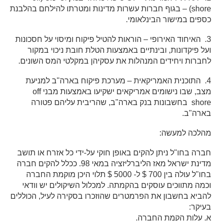
shore) – בגוף חברות עשרות מדינות ומטרתו להילחם בהלבנת
כספים במישור הבינלאומי.
3. האיחוד האירופי – הוראות להטיל פיקוח ומיסוי על חסכונות
ועל פיקדונות, ובינתיים באמצעות הטלת חובת ניכוי במקור
לחברות ויחידים המנהלות את עסקיהן במקלטי המס השונים.
4. התוכנית האמריקאית – מערכת פיקוח בארה"ב למניעת
מצב, שבו נישומים אמריקאים ישקיעו באמצעות מבני off
shore בחשבונות בנק בארה"ב, שהריבית עליהם פטורה
בארה"ב.
מהלכה למעשה:
חברה בחו"ל ניתן להקים באופן חוקי על-ידי כל אזרח או תושב
מדינת ישראל מאז הליברליזציה במאי 98. ככלל להקים חברה
בחו"ל עולה בין 700 $ ל- 5000 $ תלוי היכן מוקמת החברה
וכמה מתווכים עוסקים בהקמתה. למכלול השיקולים יש וודאי
להביא בחשבון את הפרמטרים שהוזכרו בסקירה לעיל, הכוללים
בעיקר:
א. עלות הקמת החברה.