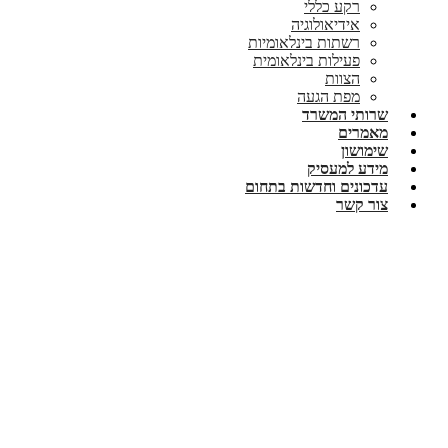
רקע כללי
אידיאולוגיה
רשתות בינלאומיות
פעילות בינלאומית
הצוות
מפת הגעה
שרותי המשרד
מאמרים
שימושון
מידע למעסיק
עדכונים וחדשות בתחום
צור קשר
דחיית המועד האחרון להגשת הדו"ח הש