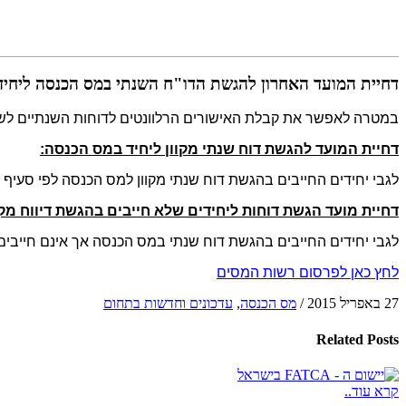
דחיית המועד האחרון להגשת הדו"ח השנתי במס הכנסה ליחידים 
במטרה לאפשר את קבלת האישורים הרלוונטים לדוחות השנתיים לשנת 2014 והיערכות מתאימה, החליטה רשות המסים החליטה על דחיית מועד להגשת הדוח השנתי ליחידים כמפ
דחיית המועד להגשת דוח שנתי מקוון ליחיד במס הכנסה:
לגבי יחידים החייבים בהגשת דוח שנתי מקוון למס הכנסה לפי סעיף 131(ב2) הוחלט לדוחות את מועד הגשת הדו"ח עד ליום שלישי ה- 30/06/2015.
דחיית מועד הגשת דוחות ליחידים שלא חייבים בהגשת דיווח מק
לגבי יחידים החייבים בהגשת דוח שנתי במס הכנסה אך אינם חייבים בהגשת
לחץ כאן לפרסום רשות המסים
27 באפריל 2015
/
מס הכנסה
,
עדכונים וחדשות בתחום
Related
Posts
קרא עוד..