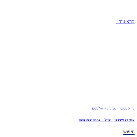
קרא עוד..
ניהול פנקסי חשבונות – יהלומנים
צוות דב ויינשטיין ושות' – מאחל שנה טובה
חיפוש